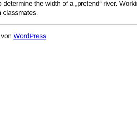
o determine the width of a „pretend“ river. Worki
th classmates.
t von
WordPress