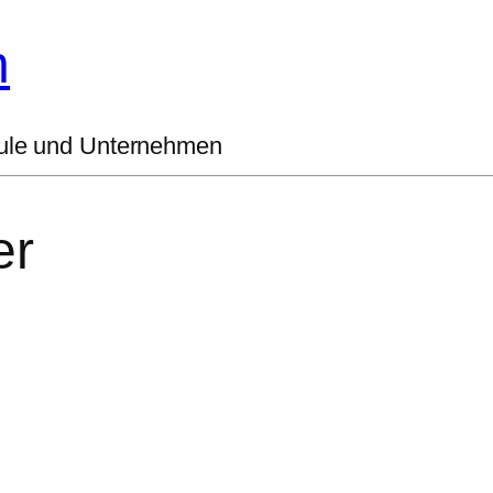
h
hule und Unternehmen
er