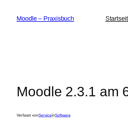
Zum
Inhalt
Moodle – Praxisbuch
Startsei
springen
Moodle 2.3.1 am 6
Verfasst von
Service
in
Software