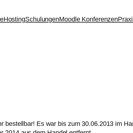
te
Hosting
Schulungen
Moodle Konferenzen
Prax
hr bestellbar! Es war bis zum 30.06.2013 im Han
 2014 aus dem Handel entfernt.