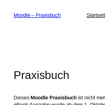
Zum
Inhalt
Moodle – Praxisbuch
Startsei
springen
Praxisbuch
Dieses
Moodle Praxisbuch
ist nicht me
eBook-Ausgabe wurde ab dem 1. Oktober