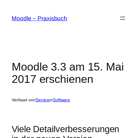
Zum
Inhalt
Moodle – Praxisbuch
springen
Moodle 3.3 am 15. Mai
2017 erschienen
Verfasst von
Service
in
Software
Viele Detailverbesserungen