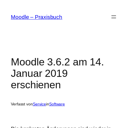
Zum
Inhalt
Moodle – Praxisbuch
springen
Moodle 3.6.2 am 14.
Januar 2019
erschienen
Verfasst von
Service
in
Software