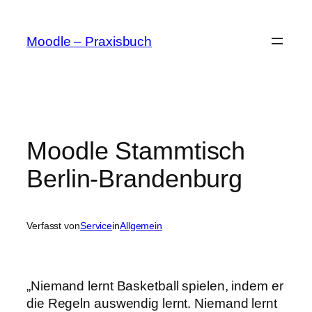
Zum
Inhalt
Moodle – Praxisbuch
springen
Moodle Stammtisch
Berlin-Brandenburg
Verfasst von
Service
in
Allgemein
„Niemand lernt Basketball spielen, indem er
die Regeln auswendig lernt. Niemand lernt