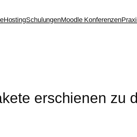
te
Hosting
Schulungen
Moodle Konferenzen
Prax
ete erschienen zu d